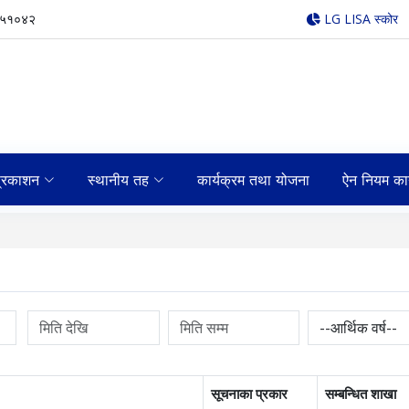
५५१०४२
LG LISA स्कोर
्रकाशन
स्थानीय तह
कार्यक्रम तथा योजना
ऐन नियम का
था सिमाना हेरफेर र नगरपालिका वर्गीकरणको पुनरावलोकन सम्बन्धी मापदण्ड
सूचनाका प्रकार
सम्बन्धित शाखा