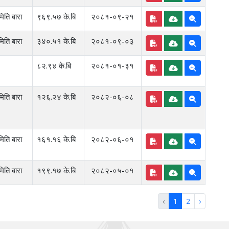
िति बारा
९६९.५७ के.बि
२०८१-०९-२१
िति बारा
३४०.५१ के.बि
२०८१-०९-०३
८२.९४ के.बि
२०८१-०१-३१
िति बारा
१२६.२४ के.बि
२०८२-०६-०८
िति बारा
१६१.१६ के.बि
२०८२-०६-०१
िति बारा
१९९.१७ के.बि
२०८२-०५-०१
‹
1
2
›