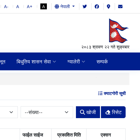
A-
A
A+
A
नेपाली
२०८३ श्रावण २२ गते शुक्रबार
नून
बिधुतिय शासन सेवा
ग्यालेरी
सम्पर्क
,२०८३
विषयः- बेरुजु फरफार
क्याटगोरी सूची
खोजी
रिसेट
फाईल साईज
प्रकाशित मिति
एक्सन