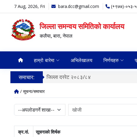
7 Aug, 2026, Fri
bara.dcc@gmail.com
(+९७७)-०५३-
जिल्ला समन्वय समितिको कार्यालय
कलैया, बारा, नेपाल
हाम्रो बारेमा
अभिलेखालय
निर्णयहरु
प
समाचार:
गाउँपालिका तथा नगरपालिका र वडा सङ्ख्या त
/ सूचना/समाचार
क्र.सं.
सूचनाको शिर्षक