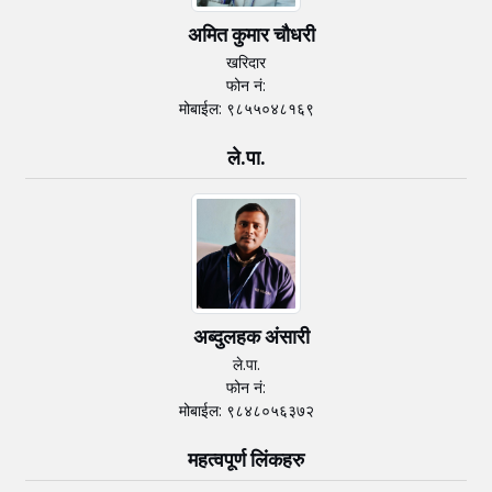
अमित कुमार चाैधरी
खरिदार
फोन नं:
मोबाईल: ९८५५०४८१६९
ले.पा.
अब्दुलहक अंसारी
ले.पा.
फोन नं:
मोबाईल: ९८४८०५६३७२
महत्वपूर्ण लिंकहरु