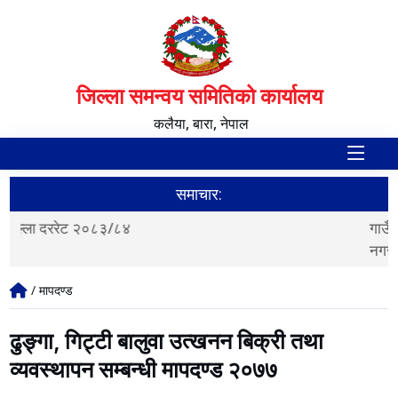
जिल्ला समन्वय समितिको कार्यालय
कलैया, बारा, नेपाल
समाचार:
गाउँपालिका तथा नगरपालिका र वडा सङ्ख्या तथा सिमाना हेरफेर र
नगरपालिका वर्गीकरणको पुनरावलोकन सम्बन्धी मापदण्ड,२०८३
/ मापदण्ड
ढुङ्गा, गिट्टी बालुवा उत्खनन बिक्री तथा
व्यवस्थापन सम्बन्धी मापदण्ड २०७७