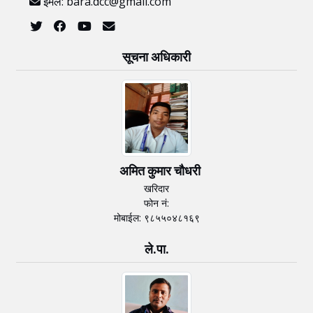
ईमेल: bara.dcc@gmail.com
सूचना अधिकारी
अमित कुमार चाैधरी
खरिदार
फोन नं:
मोबाईल: ९८५५०४८१६९
ले.पा.