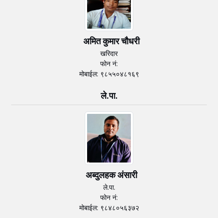
अमित कुमार चाैधरी
खरिदार
फोन नं:
मोबाईल: ९८५५०४८१६९
ले.पा.
अब्दुलहक अंसारी
ले.पा.
फोन नं:
मोबाईल: ९८४८०५६३७२