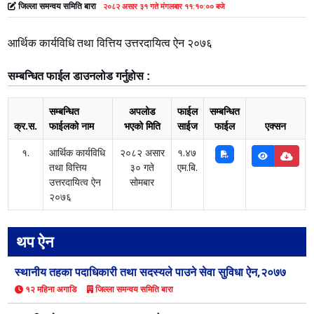
जिल्ला समन्वय समिति बारा
२०८२ असार ३१ गते मंगलबार ११:१०:०० बजे
आर्थिक कार्यविधि तथा वित्तिय उत्तरदायित्व ऐन २०७६
सम्बन्धित फाईल डाउनलोड गर्नुहोस :
सम्बन्धित
अपलोड
फाईल
सम्बन्धित
क्र.स.
फाईलको नाम
भएको मिति
साईज
फाईल
एक्सन
१.
आर्थिक कार्यविधि
२०८२ असार
१.४७
तथा वित्तिय
३० गते
एम.बि.
उत्तरदायित्व ऐन
सोमबार
२०७६
थप ऐन
स्थानीय तहका पदाधिकारी तथा सदस्यले पाउने सेवा सुविधा ऐन,२०७७
१२ महिना अगाडि
जिल्ला समन्वय समिति बारा