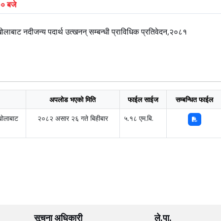
० बजे
ाट नदीजन्य पदार्थ उत्खनन् सम्बन्धी प्राविधिक प्रतिवेदन,२०८१
अपलोड भएको मिति
फाईल साईज
सम्बन्धित फाईल
खोलाबाट
२०८२ असार २६ गते बिहीबार
५.१८ एम.बि.
सूचना अधिकारी
ले.पा.