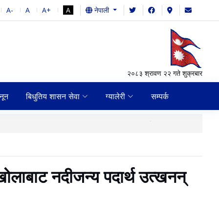
A-
A
A+
A
नेपाली
२०८३ श्रावण २२ गते शुक्रबार
नून
बिधुतिय शासन सेवा
ग्यालेरी
सम्पर्क
गाउँपालिका तथा नगरपाल
लाबाट नदीजन्य पदार्थ उत्खनन्