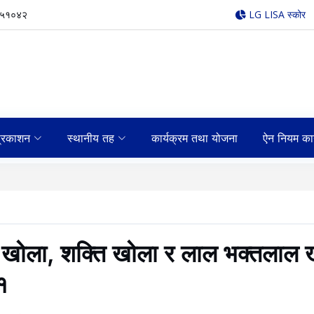
५५१०४२
LG LISA स्कोर
्रकाशन
स्थानीय तह
कार्यक्रम तथा योजना
ऐन नियम का
ोला, शक्ति खोला र लाल भक्तलाल खो
१