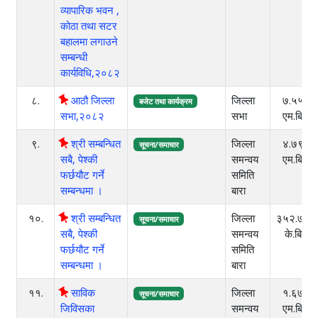
व्यापारिक भवन ,
कोठा तथा सटर
बहालमा लगाउने
सम्बन्धी
कार्यविधि,२०८२
८.
आठौ जिल्ला
जिल्ला
७.५५
बजेट तथा कार्यक्रम
सभा,२०८२
सभा
एम.बि.
९.
श्री सम्बन्धित
जिल्ला
४.७९
सूचना/समाचार
सबै, पेश्की
समन्वय
एम.बि.
फर्छयौट गर्ने
समिति
सम्बन्धमा ।
बारा
१०.
श्री सम्बन्धित
जिल्ला
३५२.७८
सूचना/समाचार
सबै, पेश्की
समन्वय
के.बि
फर्छयौट गर्ने
समिति
सम्बन्धमा ।
बारा
११.
साविक
जिल्ला
१.६७
सूचना/समाचार
जिविसका
समन्वय
एम.बि.