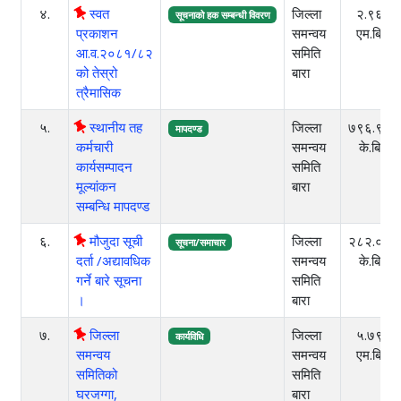
४.
स्वत
जिल्ला
२.९६
सूचनाको हक सम्बन्धी विवरण
प्रकाशन
समन्वय
एम.बि.
आ.व.२०८१/८२
समिति
को तेस्रो
बारा
त्रैमासिक
५.
स्थानीय तह
जिल्ला
७९६.९७
मापदण्ड
कर्मचारी
समन्वय
के.बि
कार्यसम्पादन
समिति
मूल्यांकन
बारा
सम्बन्धि मापदण्ड
६.
मौजुदा सूची
जिल्ला
२८२.०१
सूचना/समाचार
दर्ता /अद्यावधिक
समन्वय
के.बि
गर्ने बारे सूचना
समिति
।
बारा
७.
जिल्ला
जिल्ला
५.७९
कार्यविधि
समन्वय
समन्वय
एम.बि.
समितिको
समिति
घरजग्गा,
बारा