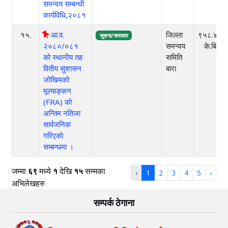
समन्वय सम्बन्धी
कार्यविधि,२०८१
१५.
आ.व.
जिल्ला
९५८.४०
सूचना/समाचार
२०८०/०८१
समन्वय
के.बि
को स्थानीय तह
समिति
वितीय सुशासन
बारा
जोखिमको
मूल्याङ्कन
(FRA) को
अन्तिम नतिजा
सार्वजनिक
गरिएको
सम्बन्धमा ।
जम्मा
६९
मध्ये
१
देखि
१५
सम्मका
‹
1
2
3
4
5
›
अभिलेखहरु
सम्पर्क ठेगाना