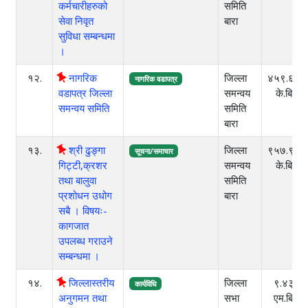
कर्मचारीहरुको
समिति
सेवा निवृत
बारा
सुविधा सम्बन्धमा
।
१२.
नागरिक
जिल्ला
४५९.६८
नागरिक वडापत्र
वडापत्र जिल्ला
समन्वय
के.बि
समन्वय समिति
समिति
बारा
१३.
श्री ढुङ्गा
जिल्ला
९५७.९२
सूचना/समाचार
गिट्टी,क्रशर
समन्वय
के.बि
तथा बालुवा
समिति
प्रशोधन उधोग
बारा
सबै । विषयः-
कागजात
उपलब्ध गराउने
सम्बन्धमा ।
१४.
जिल्लास्तरीय
जिल्ला
९.४३
कार्यविधि
अनुगमन तथा
सभा
एम.बि.