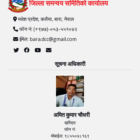
जिल्ला समन्वय समितिको कार्यालय
मधेश प्रदेश, कलैया, बारा, नेपाल
फोन नं: (+९७७)-०५३-५५१०४२
ईमेल: bara.dcc@gmail.com
सूचना अधिकारी
अमित कुमार चाैधरी
खरिदार
फोन नं:
मोबाईल: ९८५५०४८१६९