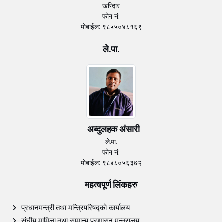
खरिदार
फोन नं:
मोबाईल: ९८५५०४८१६९
ले.पा.
अब्दुलहक अंसारी
ले.पा.
फोन नं:
मोबाईल: ९८४८०५६३७२
महत्वपूर्ण लिंकहरु
प्रधानमन्त्री तथा मन्त्रिपरिषद्को कार्यालय
संघीय मामिला तथा सामान्य प्रशासन मन्त्रालय